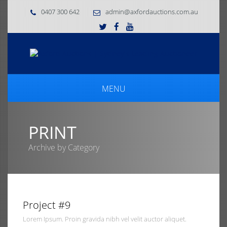
0407 300 642
admin@axfordauctions.com.au
MENU
PRINT
Archive by Category
0, 2014
Project #9
Lorem Ipsum. Proin gravida nibh vel velit auctor aliquet.